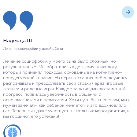
Надежда Ш.
Г
Лечение социофобии у детей в Сочи
Л
Лечение социофобии у моего сына было сложным, но
П
результативным. Мы обратились к детскому психологу,
н
который применял подходы, основанные на когнитивно-
п
поведенческой терапии. На первых сеансах ребенок учился
п
распознавать и преодолевать свои страхи через игровые
в
техники и ролевые игры. Каждое занятие давало заметный
и
прогресс: появилась уверенность в общении с
о
одноклассниками и педагогами. Хотя путь был нелегким, мы с
р
мужем замечали, как ребенок меняется, и это вдохновляло
д
нас. Теперь сын даже участвует в школьных мероприятиях, и
мы гордимся его успехами!
О