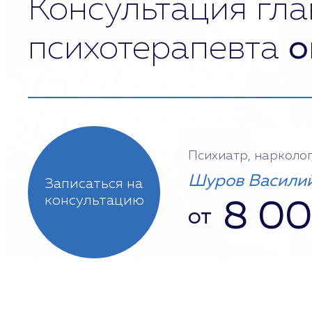
Консультация гла
психотерапевта
о
Психиатр, нарколог
Шуров Василий
Записаться на
консультацию
8 0
от