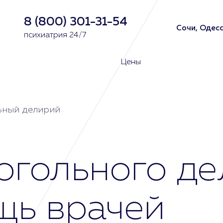
8 (800) 301-31-54
Сочи, Одесс
психиатрия 24/7
Цены
ьный делирий
огольного де
щь врачей