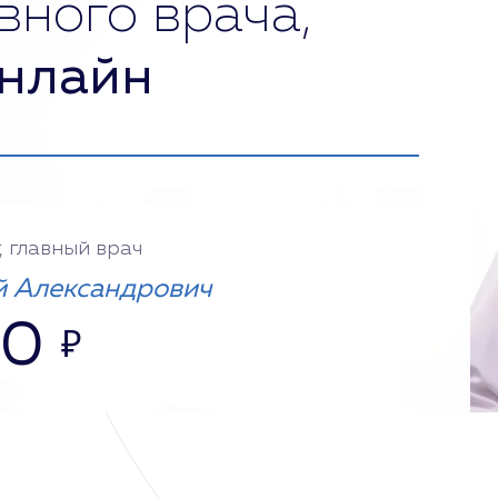
вного врача,
нлайн
, главный врач
 Александрович
00
₽