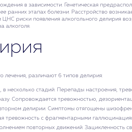
хождения в зависимости. Генетическая предраспо
ее ранних этапах болезни. Расстройство возника
 ЦНС риски появления алкогольного делирия воз
а алкоголя.
ирия
 лечения, различают 6 типов делирия:
, в несколько стадий. Перепады настроения, тре
азу. Сопровождается тревожностью, дезориентац
вторном делирии. Симптомы отягощены шизофрен
ая тревожность с фрагментарными галлюцинация
нением повторных движений. Зацикленность свя