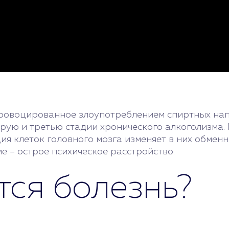
спровоцированное злоупотреблением спиртных нап
торую и третью стадии хронического алкоголизма
ция клеток головного мозга изменяет в них обмен
е – острое психическое расстройство.
тся болезнь?