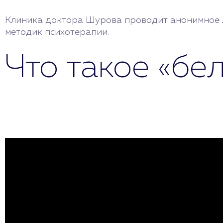
Клиника доктора Шурова проводит анонимное л
методик психотерапии.
Что такое «бе