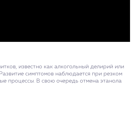
итков, известно как алкогольный делирий или
. Развитие симптомов наблюдается при резком
ные процессы. В свою очередь отмена этанола