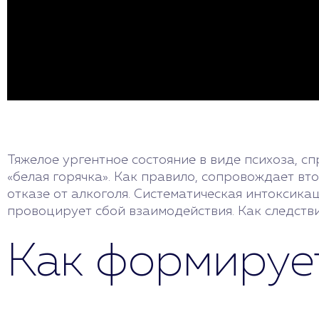
Тяжелое ургентное состояние в виде психоза, 
«белая горячка». Как правило, сопровождает в
отказе от алкоголя. Систематическая интоксика
провоцирует сбой взаимодействия. Как следстви
Как формируе