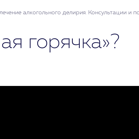
ечение алкогольного делирия. Консультации и п
лая горячка»?