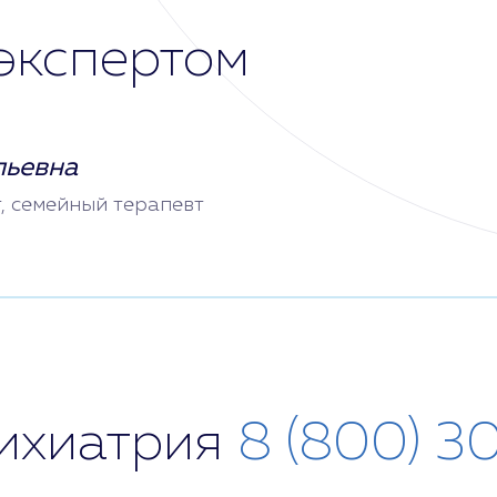
экспертом
льевна
т, семейный терапевт
сихиатрия
8 (800) 3