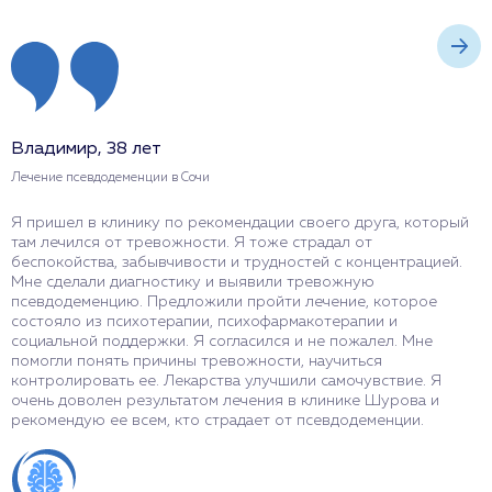
Владимир, 38 лет
М
Лечение псевдодеменции в Сочи
Л
Я пришел в клинику по рекомендации своего друга, который
Я
там лечился от тревожности. Я тоже страдал от
р
беспокойства, забывчивости и трудностей с концентрацией.
п
Мне сделали диагностику и выявили тревожную
к
псевдодеменцию. Предложили пройти лечение, которое
п
состояло из психотерапии, психофармакотерапии и
с
социальной поддержки. Я согласился и не пожалел. Мне
а
помогли понять причины тревожности, научиться
С
контролировать ее. Лекарства улучшили самочувствие. Я
я
очень доволен результатом лечения в клинике Шурова и
з
рекомендую ее всем, кто страдает от псевдодеменции.