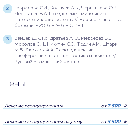
Гаврилова С.И., Колычев А.В., Чернышева О.В.,
Чернышев В.А. Псевдодеменции: клинико-
патогенетические аспекты // Нервно-мышечные
болезни. - 2016. - № 6. - С. 4-11.
Зайцев Д.А., Кондратьев А.Ю., Медведев В.Е.,
Мосолов С.Н., Никитин С.С., Федин А.И., Штарк
М.Б., Яковлев А.А. Псевдодеменции:
дифференциальная диагностика и лечение //
Русский медицинский журнал.
Цены
Лечение псевдодеменции
от
2 500
₽
Лечение псевдодеменции на дому
от
3 500
₽