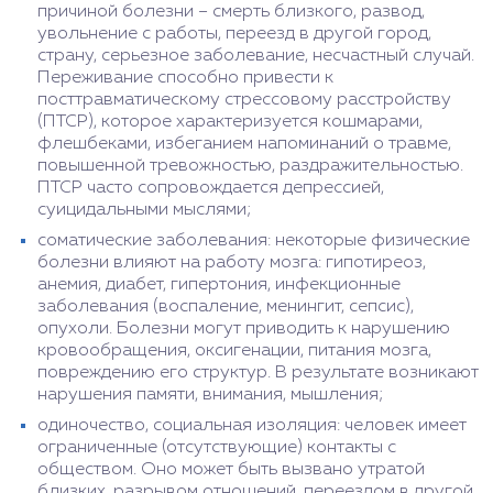
причиной болезни – смерть близкого, развод,
увольнение с работы, переезд в другой город,
страну, серьезное заболевание, несчастный случай.
Переживание способно привести к
посттравматическому стрессовому расстройству
(ПТСР), которое характеризуется кошмарами,
флешбеками, избеганием напоминаний о травме,
повышенной тревожностью, раздражительностью.
ПТСР часто сопровождается депрессией,
суицидальными мыслями;
соматические заболевания: некоторые физические
болезни влияют на работу мозга: гипотиреоз,
анемия, диабет, гипертония, инфекционные
заболевания (воспаление, менингит, сепсис),
опухоли. Болезни могут приводить к нарушению
кровообращения, оксигенации, питания мозга,
повреждению его структур. В результате возникают
нарушения памяти, внимания, мышления;
одиночество, социальная изоляция: человек имеет
ограниченные (отсутствующие) контакты с
обществом. Оно может быть вызвано утратой
близких, разрывом отношений, переездом в другой