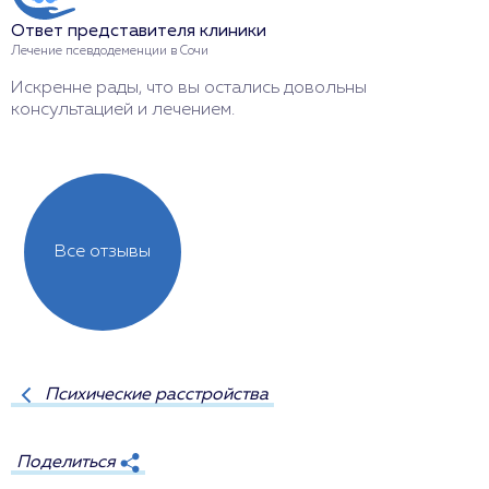
О
Ответ представителя клиники
Л
Лечение псевдодеменции в Сочи
С
Искренне рады, что вы остались довольны
г
консультацией и лечением.
Все отзывы
Психические расстройства
Поделиться