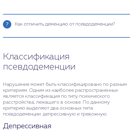
Как отличить деменцию от псевдодеменции?
Деменция и псевдодеменция – состояния, при
которых у человека ухудшаются когнитивные
функции: память, внимание, мышление. Однако
Классификация
деменция и псевдодеменция имеют разные
причины, отличаются по ряду признаков. Для
псевдодеменции
распознавания можно обратить внимание на
следующие проявления: причина состояния
(органическое поражение мозга или психическое
Нарушение может быть классифицировано по разным
расстройство), динамика (прогрессирующее или
критериям. Одним из наиболее распространенных
обратимое), характер ухудшения когнитивных
является классификация по типу психического
функций (постепенное или неравномерное),
расстройства, лежащего в основе. По данному
эмоциональное состояние человека (апатичное
критерию выделяют два основных типа
или депрессивное). Однако для точной
псевдодеменции: депрессивную и тревожную.
диагностики необходимо обратиться к
специалистам: неврологу, психиатру или
Депрессивная
психологу.