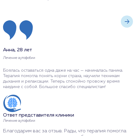
Анна, 28 лет
Д
Лечение аутофобии
Л
Боялась оставаться одна даже на час — начиналась паника.
И
Терапия помогла понять корни страха, научили техникам
и
дыхания и релаксации. Теперь спокойно провожу время
н
наедине с собой. Большое спасибо специалистам!
п
Ответ представителя клиники
О
Лечение аутофобии
Л
Благодарим вас за отзыв. Рады, что терапия помогла
С