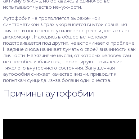
активную жизнь, но оставаясь в одиночестве,
испытывают чувство ненужности.
Аутофобия не проявляется выраженной
симптоматикой. Страх укореняется внутри сознания
личности постепенно, усиливает стресс и доставляет
дискомфорт. Находясь в обществе, человек
подстраивается под других, не вспоминает о проблеме.
Наедине снова начинает думать о своей значимости как
личности. Навязчивые мысли, от которых человек сам
не способен избавиться, провоцируют появление
тяжелого внутреннего состояния. Запущенная
аутофобия снижает качество жизни, приводит к
попыткам суицида из-за боязни одиночества.
Причины аутофобии