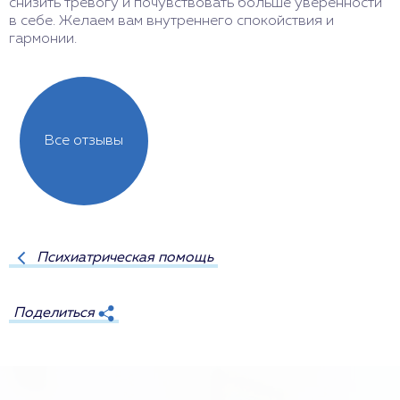
снизить тревогу и почувствовать больше уверенности
р
в себе. Желаем вам внутреннего спокойствия и
о
гармонии.
в
Все отзывы
Психиатрическая помощь
Поделиться