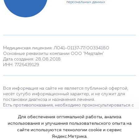
персональных данных
Медицинская лицензия: Л041-01137-77/00334180
Основные реквизиты компании ООО "Медтайм"
Дата создания: 28.08.2018
ИНН: 7726439129
Вся информация на сайте не является публичной офертой,
несёт сугубо информационный характер, и не служит для
постановки диагноза и назначения лечения.
Есть противопоказания, необходимо проконсультироваться с
врачом. Консультационные услуги, оказываемые по телефону,
мессенджерам и в соцсетях носят исключительно
Для обеспечения оптимальной работы, анализа
информационный характер и не являются медицинскими
использования и улучшения пользовательского опыта на
услугами.
сайте используются технологии cookie и сервис
Оставаясь на сайте вы соглашаетесь на использование cookies.
Яндекс.Метрика.
18+