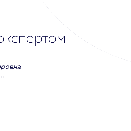
экспертом
ировна
вт