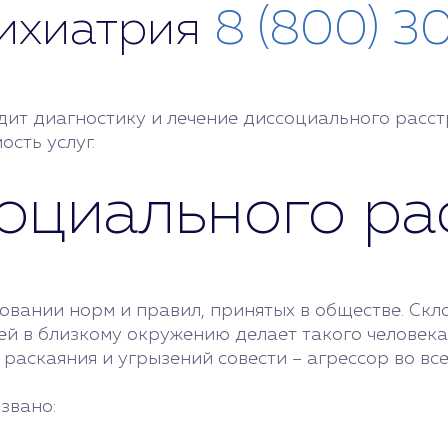
сихиатрия
8 (800) 3
ит диагностику и лечение диссоциального расст
сть услуг.
оциального ра
вании норм и правил, принятых в обществе. Скл
ей в близкому окружению делает такого человека 
аскаяния и угрызений совести – агрессор во все
звано: