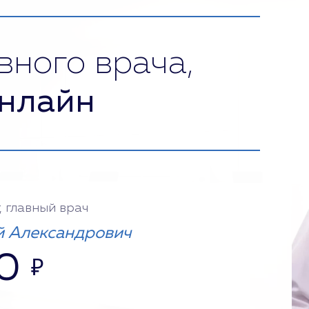
вного врача,
нлайн
, главный врач
 Александрович
0
₽