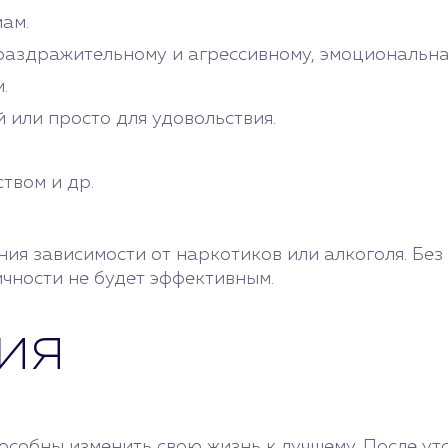
ам.
 раздражительному и агрессивному, эмоциональна
.
 или просто для удовольствия.
твом и др.
ия зависимости от наркотиков или алкоголя. Бе
ичности не будет эффективным.
ия
собны изменить свою жизнь к лучшему. После ут