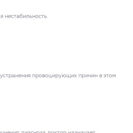
я нестабильность.
з устранения провоцирующих причин в этом
очнения диагноза доктор назначает