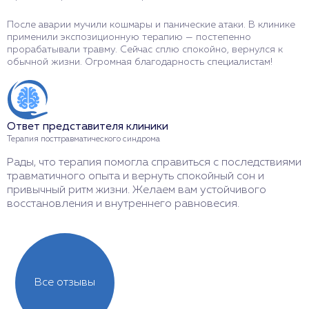
После аварии мучили кошмары и панические атаки. В клинике
Т
применили экспозиционную терапию — постепенно
б
прорабатывали травму. Сейчас сплю спокойно, вернулся к
п
обычной жизни. Огромная благодарность специалистам!
с
Ответ представителя клиники
О
Терапия посттравматического синдрома
Т
Рады, что терапия помогла справиться с последствиями
Б
травматичного опыта и вернуть спокойный сон и
с
привычный ритм жизни. Желаем вам устойчивого
в
восстановления и внутреннего равновесия.
с
Все отзывы