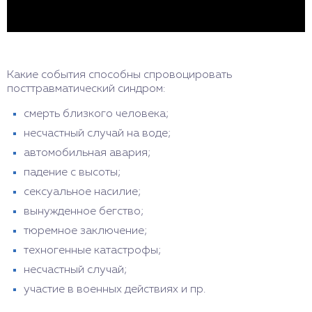
Какие события способны спровоцировать
посттравматический синдром:
смерть близкого человека;
несчастный случай на воде;
автомобильная авария;
падение с высоты;
сексуальное насилие;
вынужденное бегство;
тюремное заключение;
техногенные катастрофы;
несчастный случай;
участие в военных действиях и пр.