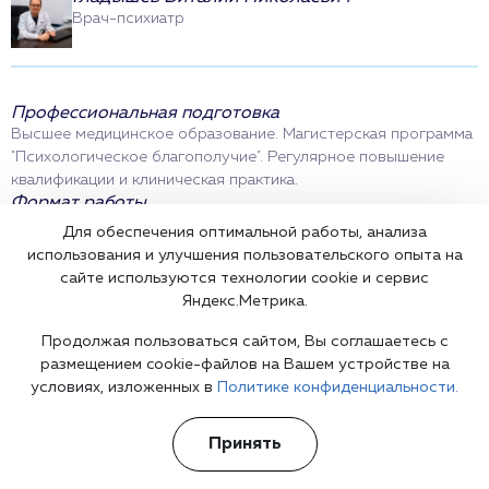
Врач-психиатр
Профессиональная подготовка
Высшее медицинское образование. Магистерская программа
"Психологическое благополучие". Регулярное повышение
квалификации и клиническая практика.
Формат работы
Очный приём
Выезд врача на дом
Для обеспечения оптимальной работы, анализа
Рекомендации по дальнейшим шагам
использования и улучшения пользовательского опыта на
сайте используются технологии cookie и сервис
Яндекс.Метрика.
Профили и отзывы на независимых сервисах
Продолжая пользоваться сайтом, Вы соглашаетесь с
ProDoctorov
размещением cookie-файлов на Вашем устройстве на
СберЗдоровье
условиях, изложенных в
Политике конфиденциальности.
Вконтакте
НаПоправку
Информация размещена в ознакомительных целях и не заменяет очную
Принять
консультацию врача.