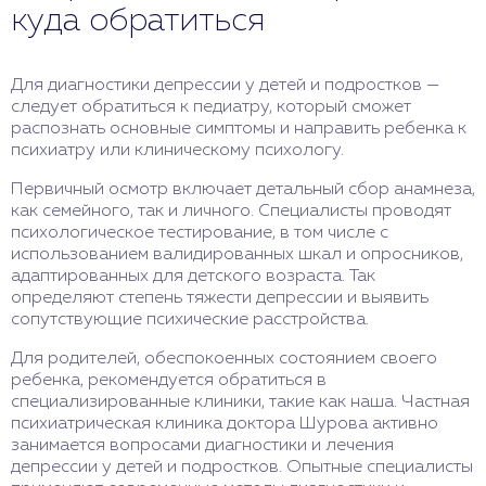
участие в творческих проектах также
куда обратиться
способствуют снижению риска развития
депрессивных состояний. Важно обучать детей
навыкам справляться со стрессом и разрешать
Для диагностики депрессии у детей и подростков —
конфликты конструктивным образом.
следует обратиться к педиатру, который сможет
распознать основные симптомы и направить ребенка к
психиатру или клиническому психологу.
Первичный осмотр включает детальный сбор анамнеза,
как семейного, так и личного. Специалисты проводят
психологическое тестирование, в том числе с
использованием валидированных шкал и опросников,
адаптированных для детского возраста. Так
определяют степень тяжести депрессии и выявить
сопутствующие психические расстройства.
Для родителей, обеспокоенных состоянием своего
ребенка, рекомендуется обратиться в
специализированные клиники, такие как наша. Частная
психиатрическая клиника доктора Шурова активно
занимается вопросами диагностики и лечения
депрессии у детей и подростков. Опытные специалисты