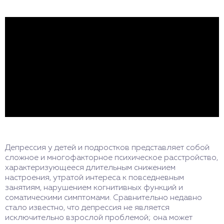
Депрессия у детей и подростков представляет собой
сложное и многофакторное психическое расстройство,
характеризующееся длительным снижением
настроения, утратой интереса к повседневным
занятиям, нарушением когнитивных функций и
соматическими симптомами. Сравнительно недавно
стало известно, что депрессия не является
исключительно взрослой проблемой; она может