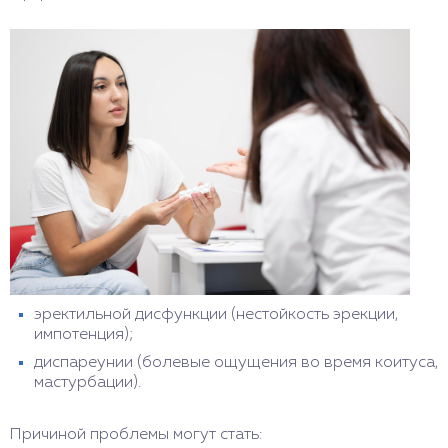
психологический. В обоих случаях современная
медицина способна успешно справиться с
лечением аноргазмии.
эректильной дисфункции (нестойкость эрекции,
импотенция);
диспареунии (болевые ощущения во время коитуса,
мастурбации).
Причиной проблемы могут стать: