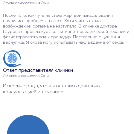
Лечение аноргазмии в Сочи
Л
После того, как чуть не стала жертвой изнасилования,
Н
появились проблемы в сексе. Хотя я испытывала
о
возбуждение, оргазма не наступало. В клинике доктора
н
Шурова я прошла курс когнитивно-поведенческой терапии и
о
физиотерапевтических процедур. Постепенно ощущения
п
вернулись. Я снова могу испытывать наслаждение от секса.
р
п
Ответ представителя клиники
О
Лечение аноргазмии в Сочи
Л
Искренне рады, что вы остались довольны
С
консультацией и лечением.
г