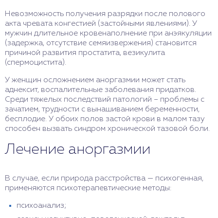
Невозможность получения разрядки после полового
акта чревата конгестией (застойными явлениями). У
мужчин длительное кровенаполнение при анэякуляции
(задержка, отсутствие семяизвержения) становится
причиной развития простатита, везикулита
(спермоцистита).
У женщин осложнением аноргазмии может стать
аднексит, воспалительные заболевания придатков.
Среди тяжелых последствий патологий – проблемы с
зачатием, трудности с вынашиванием беременности,
бесплодие. У обоих полов застой крови в малом тазу
способен вызвать синдром хронической тазовой боли.
Лечение аноргазмии
В случае, если природа расстройства — психогенная,
применяются психотерапевтические методы:
психоанализ;