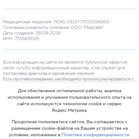
Медицинская лицензия: Л041-01137-77/00334180
Основные реквизиты компании ООО "Медтайм"
Дата создания: 28.08.2018
ИНН: 7726439129
Вся информация на сайте не является публичной офертой,
несёт сугубо информационный характер, и не служит для
постановки диагноза и назначения лечения.
Есть противопоказания, необходимо проконсультироваться с
врачом. Консультационные услуги, оказываемые по телефону,
мессенджерам и в соцсетях носят исключительно
Для обеспечения оптимальной работы, анализа
информационный характер и не являются медицинскими
использования и улучшения пользовательского опыта на
услугами.
сайте используются технологии cookie и сервис
Оставаясь на сайте вы соглашаетесь на использование cookies.
Яндекс.Метрика.
18+
Продолжая пользоваться сайтом, Вы соглашаетесь с
размещением cookie-файлов на Вашем устройстве на
условиях, изложенных в
Политике конфиденциальности.
Карта сайта