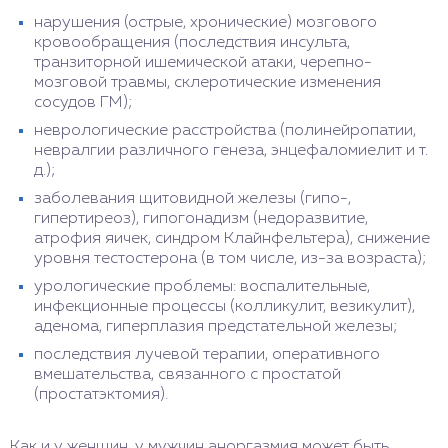
нарушения (острые, хронические) мозгового
кровообращения (последствия инсульта,
транзиторной ишемической атаки, черепно-
мозговой травмы, склеротические изменения
сосудов ГМ);
неврологические расстройства (полинейропатии,
невралгии различного генеза, энцефаломиелит и т.
д.);
заболевания щитовидной железы (гипо-,
гипертиреоз), гипогонадизм (недоразвитие,
атрофия яичек, синдром Клайнфельтера), снижение
уровня тестостерона (в том числе, из-за возраста);
урологические проблемы: воспалительные,
инфекционные процессы (колликулит, везикулит),
аденома, гиперплазия предстательной железы;
последствия лучевой терапии, оперативного
вмешательства, связанного с простатой
(простатэктомия).
Как и у женщин, у мужчин аноргазмия может быть