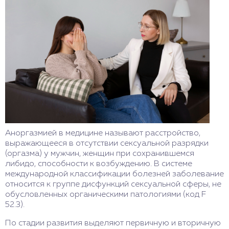
Аноргазмией в медицине называют расстройство,
выражающееся в отсутствии сексуальной разрядки
(оргазма) у мужчин, женщин при сохранившемся
либидо, способности к возбуждению. В системе
международной классификации болезней заболевание
относится к группе дисфункций сексуальной сферы, не
обусловленных органическими патологиями (код F
52.3).
По стадии развития выделяют первичную и вторичную