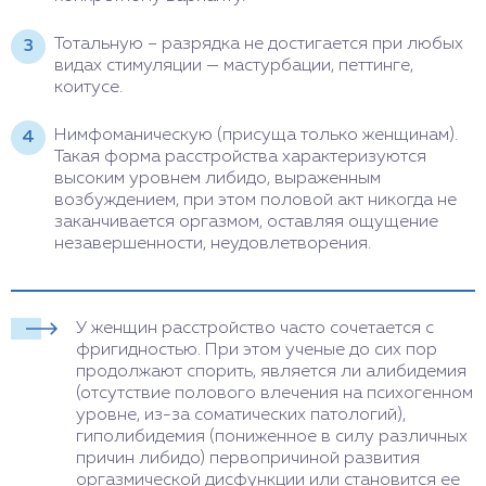
Тотальную – разрядка не достигается при любых
видах стимуляции — мастурбации, петтинге,
коитусе.
Нимфоманическую (присуща только женщинам).
Такая форма расстройства характеризуются
высоким уровнем либидо, выраженным
возбуждением, при этом половой акт никогда не
заканчивается оргазмом, оставляя ощущение
незавершенности, неудовлетворения.
У женщин расстройство часто сочетается с
фригидностью. При этом ученые до сих пор
продолжают спорить, является ли алибидемия
(отсутствие полового влечения на психогенном
уровне, из-за соматических патологий),
гиполибидемия (пониженное в силу различных
причин либидо) первопричиной развития
оргазмической дисфункции или становится ее