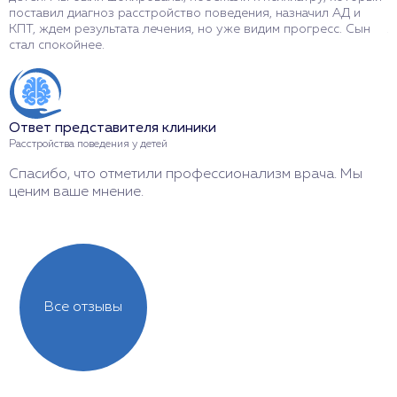
поставил диагноз расстройство поведения, назначил АД и
е
КПТ, ждем результата лечения, но уже видим прогресс. Сын
л
стал спокойнее.
б
Ответ представителя клиники
О
Расстройства поведения у детей
Р
Спасибо, что отметили профессионализм врача. Мы
Б
ценим ваше мнение.
с
Все отзывы