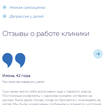
Низкая самооценка
Депрессия у детей
Отзывы о работе клиники
Илона, 42 года
Т
Расстройства поведения у детей
Р
Сын начал вести себя агрессивно еще с первого класса.
Д
Постоянные конфликты с одноклассниками, истерики на
У
уроках, были даже случаи, когда он бросался с ножницами на
н
детей. Мы были шокированы, побежали к психиатру, который
п