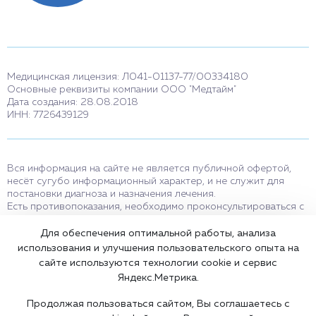
Медицинская лицензия: Л041-01137-77/00334180
Основные реквизиты компании ООО "Медтайм"
Дата создания: 28.08.2018
ИНН: 7726439129
Вся информация на сайте не является публичной офертой,
несёт сугубо информационный характер, и не служит для
постановки диагноза и назначения лечения.
Есть противопоказания, необходимо проконсультироваться с
врачом. Консультационные услуги, оказываемые по телефону,
мессенджерам и в соцсетях носят исключительно
Для обеспечения оптимальной работы, анализа
информационный характер и не являются медицинскими
использования и улучшения пользовательского опыта на
услугами.
сайте используются технологии cookie и сервис
Оставаясь на сайте вы соглашаетесь на использование cookies.
Яндекс.Метрика.
18+
Продолжая пользоваться сайтом, Вы соглашаетесь с