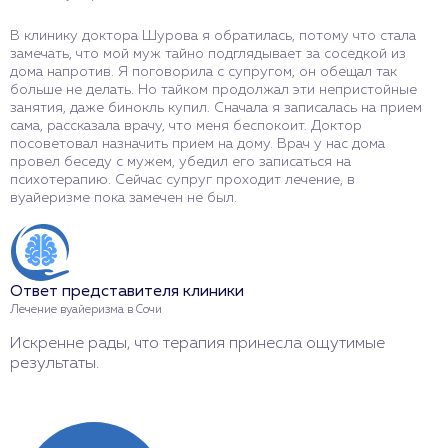
В клинику доктора Шурова я обратилась, потому что стала
Я
замечать, что мой муж тайно подглядывает за соседкой из
с
дома напротив. Я поговорила с супругом, он обещал так
м
больше не делать. Но тайком продолжал эти непристойные
п
занятия, даже бинокль купил. Сначала я записалась на прием
п
сама, рассказала врачу, что меня беспокоит. Доктор
О
посоветовал назначить прием на дому. Врач у нас дома
провел беседу с мужем, убедил его записаться на
психотерапию. Сейчас супруг проходит лечение, в
вуайеризме пока замечен не был.
О
Л
Б
Ответ представителя клиники
Лечение вуайеризма в Сочи
Искренне рады, что терапия принесла ощутимые
результаты.