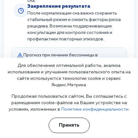
сна.
Закрепление результата
После нормализации сна важно сохранить
стабильный режим и снизить факторы риска
рецидива. Возможны поддерживающие
консультации для контроля состояния и
профилактики повторных эпизодов.
Прогноз при лечении бессонницы в
большинстве случаев благоприятный,
Для обеспечения оптимальной работы, анализа
особенно при своевременном обращении к
использования и улучшения пользовательского опыта на
специалисту и соблюдении рекомендаций.
сайте используются технологии cookie и сервис
Самолечение и регулярный приём снотворных
Яндекс.Метрика.
без контроля врача часто приводят к
хронизации проблемы и снижению
Продолжая пользоваться сайтом, Вы соглашаетесь с
эффективности терапии.
размещением cookie-файлов на Вашем устройстве на
условиях, изложенных в
Политике конфиденциальности.
Принять
Врач, оказывающий услугу