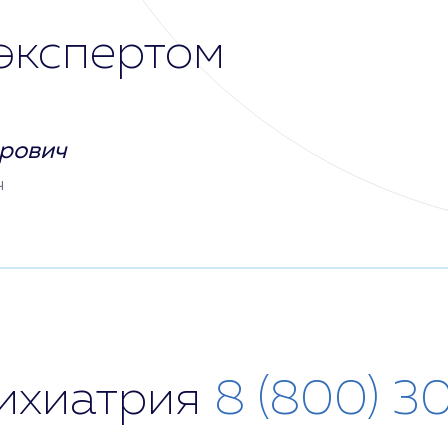
экспертом
рович
ч
сихиатрия
8 (800) 3