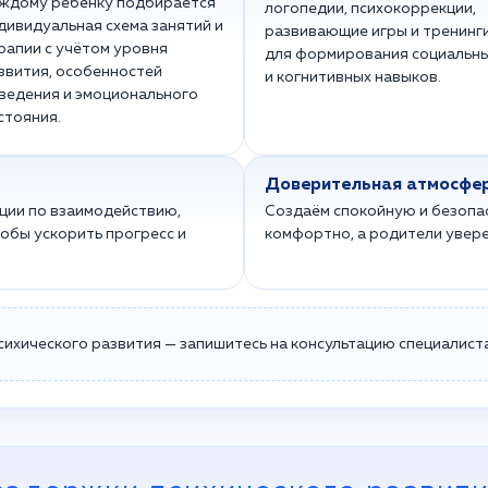
ждому ребёнку подбирается
логопедии, психокоррекции,
дивидуальная схема занятий и
развивающие игры и тренинг
рапии с учётом уровня
для формирования социальн
звития, особенностей
и когнитивных навыков.
ведения и эмоционального
стояния.
Доверительная атмосфе
ции по взаимодействию,
Создаём спокойную и безопас
обы ускорить прогресс и
комфортно, а родители увер
ихического развития — запишитесь на консультацию специалиста