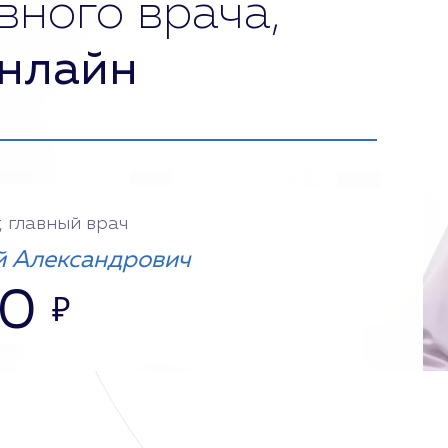
вного врача,
нлайн
, главный врач
 Александрович
00
₽