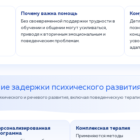
Почему важна помощь
Ком
Без своевременной поддержки трудности в
Детя
обучении и общении могут усиливаться,
позн
приводя к вторичным эмоциональным и
конц
поведенческим проблемам.
усво
адап
ие задержки психического развития
ихического и речевого развития, включая поведенческую терапи
рсонализированная
Комплексная терапия
рограмма
Применяются методы