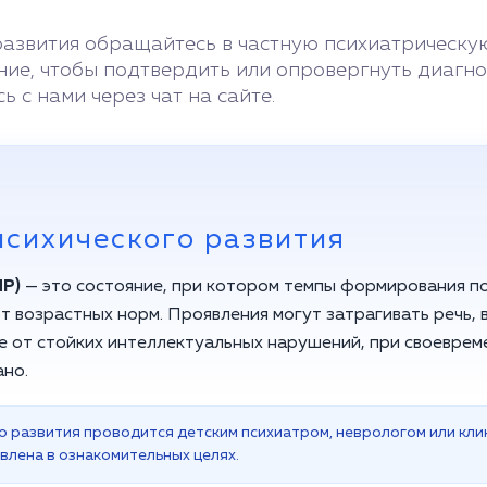
развития обращайтесь в частную психиатрическу
ие, чтобы подтвердить или опровергнуть диагно
ь с нами через чат на сайте.
психического развития
ПР)
— это состояние, при котором темпы формирования п
т возрастных норм. Проявления могут затрагивать речь, 
ие от стойких интеллектуальных нарушений, при своевре
ано.
о развития проводится детским психиатром, неврологом или кли
влена в ознакомительных целях.